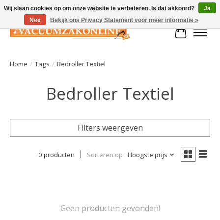
Wij slaan cookies op om onze website te verbeteren. Is dat akkoord?
Ja
Nee
Bekijk ons Privacy Statement voor meer informatie »
Winkelman
Home
/
Tags
/
Bedroller Textiel
Bedroller Textiel
Filters weergeven
0 producten
Sorteren op
Hoogste prijs
Geen producten gevonden!