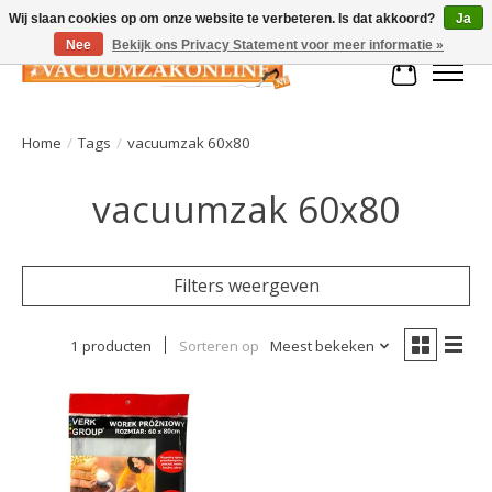
Wij slaan cookies op om onze website te verbeteren. Is dat akkoord?
Ja
Nee
Bekijk ons Privacy Statement voor meer informatie »
Winkelman
Home
/
Tags
/
vacuumzak 60x80
vacuumzak 60x80
Filters weergeven
1 producten
Sorteren op
Meest bekeken