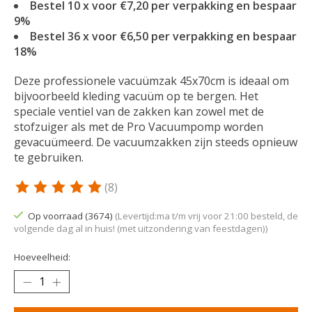
Bestel 10 x voor €7,20 per verpakking en bespaar
9%
Bestel 36 x voor €6,50 per verpakking en bespaar
18%
Deze professionele vacuümzak 45x70cm is ideaal om
bijvoorbeeld kleding vacuüm op te bergen. Het
speciale ventiel van de zakken kan zowel met de
stofzuiger als met de Pro Vacuumpomp worden
gevacuümeerd. De vacuumzakken zijn steeds opnieuw
te gebruiken.
(8)
De beoordeling van dit product is
5
van de 5
Op voorraad (3674)
(Levertijd:ma t/m vrij voor 21:00 besteld, de
volgende dag al in huis! (met uitzondering van feestdagen))
Hoeveelheid: