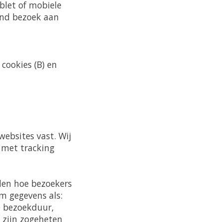
blet of mobiele
gend bezoek aan
cookies (B) en
ebsites vast. Wij
 met tracking
den hoe bezoekers
m gegevens als:
e bezoekduur,
 zijn zogeheten