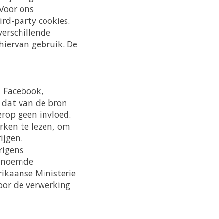
 Voor ons
rd-party cookies.
verschillende
iervan gebruik. De
, Facebook,
 dat van de bron
erop geen invloed.
erken te lezen, om
ijgen.
rigens
genoemde
ikaanse Ministerie
oor de verwerking