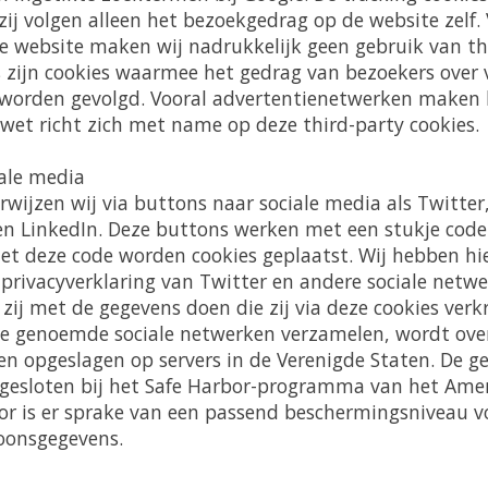
; zij volgen alleen het bezoekgedrag op de website zelf.
ze website maken wij nadrukkelijk geen gebruik van thi
s zijn cookies waarmee het gedrag van bezoekers over 
worden gevolgd. Vooral advertentienetwerken maken h
wet richt zich met name op deze third-party cookies.
iale media
wijzen wij via buttons naar sociale media als Twitter
n LinkedIn. Deze buttons werken met een stukje code
Met deze code worden cookies geplaatst. Wij hebben hi
 privacyverklaring van Twitter en andere sociale netw
zij met de gegevens doen die zij via deze cookies verkr
de genoemde sociale netwerken verzamelen, wordt ove
en opgeslagen op servers in de Verenigde Staten. De 
gesloten bij het Safe Harbor-programma van het Amer
or is er sprake van een passend beschermingsniveau v
oonsgegevens.