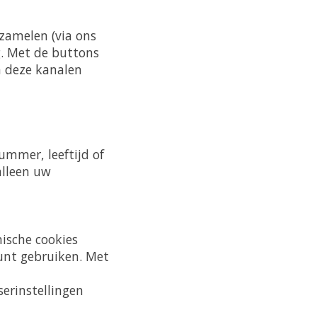
zamelen (via ons
g. Met de buttons
ia deze kanalen
ummer, leeftijd of
alleen uw
nische cookies
unt gebruiken. Met
erinstellingen