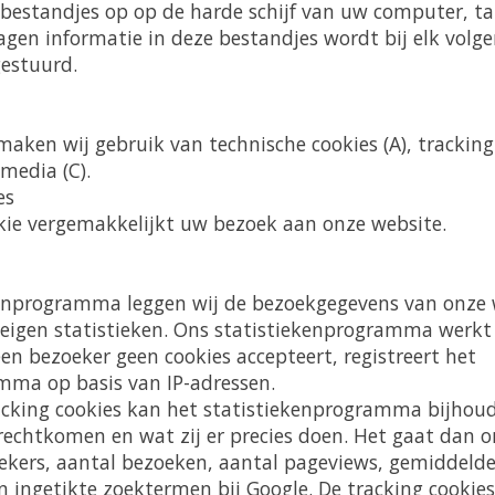
 bestandjes op op de harde schijf van uw computer, ta
lagen informatie in deze bestandjes wordt bij elk vol
gestuurd.
aken wij gebruik van technische cookies (A), tracking 
 media (C).
es
kie vergemakkelijkt uw bezoek aan onze website.
enprogramma leggen wij de bezoekgegevens van onze w
 eigen statistieken. Ons statistiekenprogramma werkt
 een bezoeker geen cookies accepteert, registreert het
mma op basis van IP-adressen.
cking cookies kan het statistiekenprogramma bijhou
rechtkomen en wat zij er precies doen. Het gaat dan o
ekers, aantal bezoeken, aantal pageviews, gemiddeld
n ingetikte zoektermen bij Google. De tracking cookies