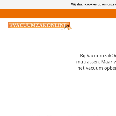
Wij slaan cookies op om onze 
Hero slideshow items
Bij VacuumzakOn
matrassen. Maar w
het vacuum opberg