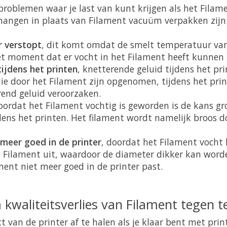
roblemen waar je last van kunt krijgen als het Filame
ehangen in plaats van Filament vacuüm verpakken zijn
r verstopt
, dit komt omdat de smelt temperatuur van
t moment dat er vocht in het Filament heeft kunnen 
tijdens het printen
, knetterende geluid tijdens het p
ie door het Filament zijn opgenomen, tijdens het pr
rend geluid veroorzaken.
doordat het Filament vochtig is geworden is de kans gr
jdens het printen. Het filament wordt namelijk broos
 meer goed in de printer
, doordat het Filament voch
et Filament uit, waardoor de diameter dikker kan worde
ment niet meer goed in de printer past.
kwaliteitsverlies van Filament tegen t
t van de printer af te halen als je klaar bent met prin