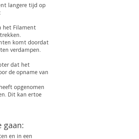
nt langere tijd op
:
 het Filament
trekken.
rinten komt doordat
inten verdampen.
oter dat het
 door de opname van
t heeft opgenomen
n. Dit kan ertoe
e gaan:
ten en in een