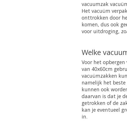
vacuumzak vacuüm t
Het vacuüm verpakk
onttrokken door he
komen, dus ook gee
voor uitdroging, zo
Welke vacuumz
Voor het opbergen 
van 40x60cm gebrui
vacuümzakken kun 
namelijk het beste
kunnen ook worden
daarvan is dat je 
getrokken of de za
kan je eventueel g
in.