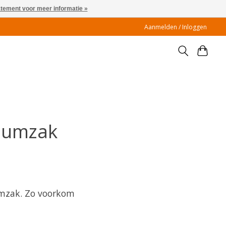
atement voor meer informatie »
Aanmelden / Inloggen
cuumzak
ümzak. Zo voorkom