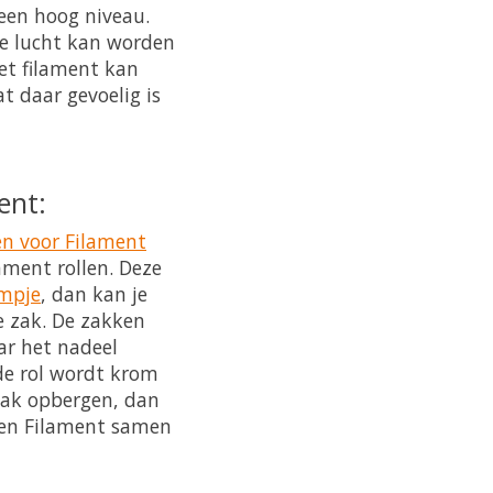
 een hoog niveau.
de lucht kan worden
et filament kan
t daar gevoelig is
ent:
n voor Filament
ment rollen. Deze
mpje
, dan kan je
e zak. De zakken
r het nadeel
de rol wordt krom
 zak opbergen, dan
len Filament samen