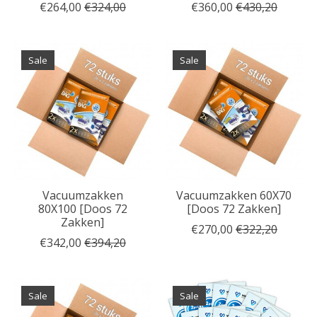
€264,00
€324,00
€360,00
€430,20
Sale
Sale
Vacuumzakken
Vacuumzakken 60X70
80X100 [Doos 72
[Doos 72 Zakken]
Zakken]
€270,00
€322,20
€342,00
€394,20
Sale
Sale