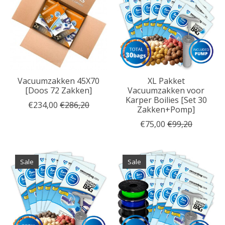
Vacuumzakken 45X70
XL Pakket
[Doos 72 Zakken]
Vacuumzakken voor
Karper Boilies [Set 30
€234,00
€286,20
Zakken+Pomp]
€75,00
€99,20
Sale
Sale