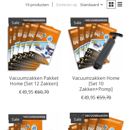
19 producten
Sorteren op
Standaard
Sale
Sale
Vacuumzakken Pakket
Vacuumzakken Home
Home [Set 12 Zakken]
[Set 10
Zakken+Pomp]
€49,95
€60,70
€49,95
€59,70
Sale
Sale