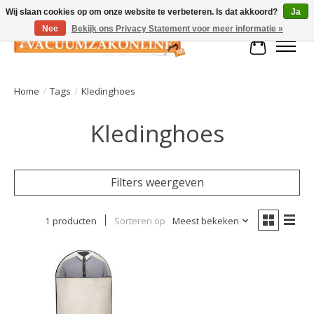
Wij slaan cookies op om onze website te verbeteren. Is dat akkoord?
Ja
Nee
Bekijk ons Privacy Statement voor meer informatie »
Winkelman
Home
/
Tags
/
Kledinghoes
Kledinghoes
Filters weergeven
1 producten
Sorteren op
Meest bekeken