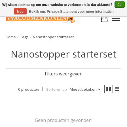
Wij slaan cookies op om onze website te verbeteren. Is dat akkoord?
Ja
Nee
Bekijk ons Privacy Statement voor meer informatie »
Winkelman
Home
/
Tags
/
Nanostopper starterset
Nanostopper starterset
Filters weergeven
0 producten
Sorteren op
Meest bekeken
Geen producten gevonden!