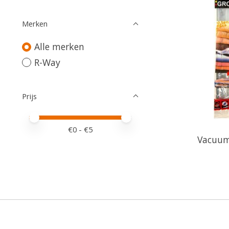
Merken
Alle merken
R-Way
Prijs
Minimale prijswaarde
Price maximum value
€
0
- €
5
Vacuum