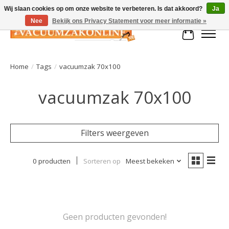
Wij slaan cookies op om onze website te verbeteren. Is dat akkoord?
Ja
Nee
Bekijk ons Privacy Statement voor meer informatie »
Winkelman
Home
/
Tags
/
vacuumzak 70x100
vacuumzak 70x100
Filters weergeven
0 producten
Sorteren op
Meest bekeken
Geen producten gevonden!