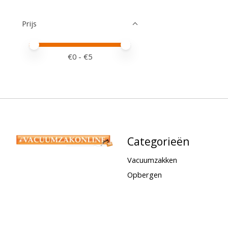
Prijs
Minimale prijswaarde
Price maximum value
€
0
- €
5
Categorieën
Vacuumzakken
Opbergen