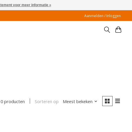
atement voor meer informatie »
Aanmelden / Inloggen
Sorteren op
Meest bekeken
0 producten