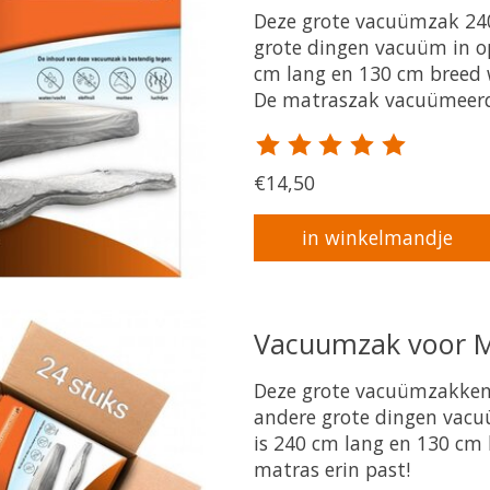
Deze grote vacuümzak 240
grote dingen vacuüm in o
cm lang en 130 cm breed 
De matraszak vacuümeerd 
De beoordeling van dit pr
€14,50
in winkelmandje
Vacuumzak voor M
Deze grote vacuümzakken 
andere grote dingen vacu
is 240 cm lang en 130 cm 
matras erin past!