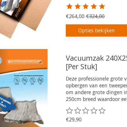
De beoordeling van dit pr
€264,00
€324,00
Opties bekijken
Vacuumzak 240X25
[Per Stuk]
Deze professionele grote 
opbergen van een tweeper
om andere grote dingen i
250cm breed waardoor een
De beoordeling van dit pr
€29,90