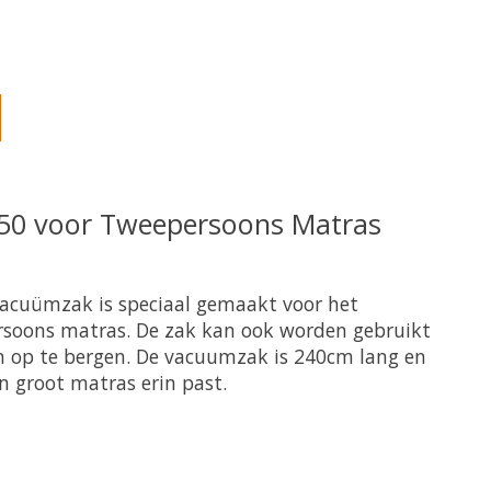
oduct is
5
van de 5
0 voor Tweepersoons Matras
vacuümzak is speciaal gemaakt voor het
soons matras. De zak kan ook worden gebruikt
n op te bergen. De vacuumzak is 240cm lang en
 groot matras erin past.
oduct is
0
van de 5