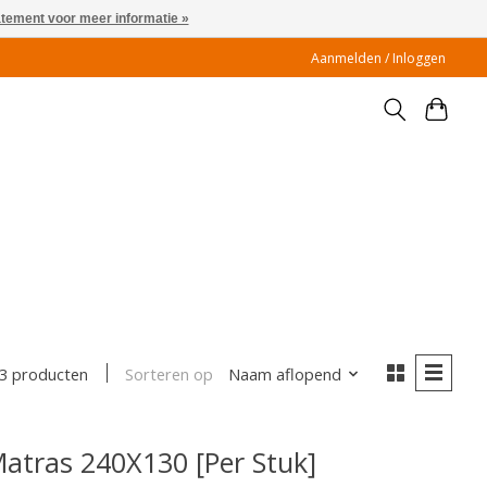
atement voor meer informatie »
Aanmelden / Inloggen
Sorteren op
Naam aflopend
3 producten
tras 240X130 [Per Stuk]