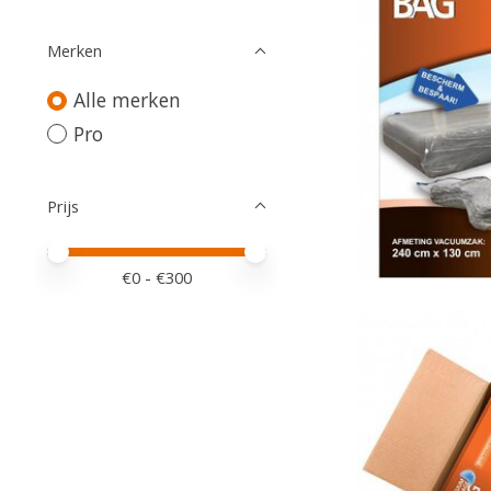
Merken
Alle merken
Pro
Prijs
Minimale prijswaarde
Price maximum value
€
0
- €
300