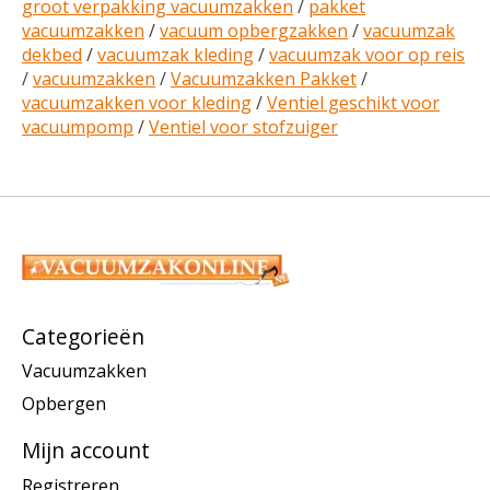
groot verpakking vacuumzakken
/
pakket
vacuumzakken
/
vacuum opbergzakken
/
vacuumzak
dekbed
/
vacuumzak kleding
/
vacuumzak voor op reis
/
vacuumzakken
/
Vacuumzakken Pakket
/
vacuumzakken voor kleding
/
Ventiel geschikt voor
vacuumpomp
/
Ventiel voor stofzuiger
Categorieën
Vacuumzakken
Opbergen
Mijn account
Registreren