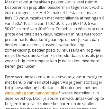
Met dit xl vacuumzakken pakket kun je veel ruimte
besparen en je spullen beschermen tegen stof, vocht,
vuil en ongedierte. Het XL pakket bestaat uit maar
liefs 30 vacuumzakken met verschillende afmetingen 6
van 150x110cm, 6 van 110x130, 6 van 80x110, 6 van
50x70cm en 6 van 40x60cm. Zo heb je in één koop een
grote diversiteit aan vacuumzakken in huis waardoor
je naar hartenlust kunt gaan opruimen. Je kunt dan
denken aan dekens, kussens, winterkleding,
zomerkleding, beddengoed, tuinkussens en nog veel
meer. De vacuumzakken zijn hersluitbaar, dus als je er
voorzichtig mee omgaat kan je de zakken meerdere
keren gebruiken.
Deze vacuumzakken kun je eenvoudig vacuumzuigen
met behulp van een stofzuiger. Als je geen stofzuiger
tot je beschikking hebt kan je dit ook doen met het
vacuumbag.com handpompje
* wat te bestellen is in
deze webshop. Door je spullen in vacuumzakken op te
bergen kun je veel ruimte besparen en de spullen
worden beschermt tegen vuil, vocht en ongedierte