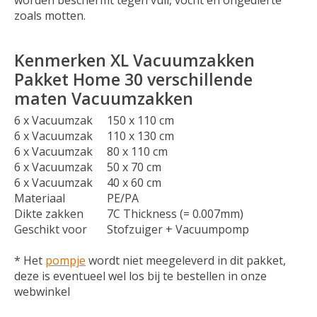
zoals motten.
Kenmerken XL Vacuumzakken
Pakket Home 30 verschillende
maten Vacuumzakken
6 x Vacuumzak
150 x 110 cm
6 x Vacuumzak
110 x 130 cm
6 x Vacuumzak
80 x 110 cm
6 x Vacuumzak
50 x 70 cm
6 x Vacuumzak
40 x 60 cm
Materiaal
PE/PA
Dikte zakken
7C Thickness (= 0.007mm)
Geschikt voor
Stofzuiger + Vacuumpomp
* Het
pompje
wordt niet meegeleverd in dit pakket,
deze is eventueel wel los bij te bestellen in onze
webwinkel