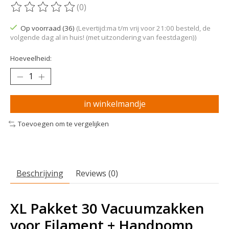
(0)
De beoordeling van dit product is
0
van de 5
Op voorraad (36)
(Levertijd:ma t/m vrij voor 21:00 besteld, de
volgende dag al in huis! (met uitzondering van feestdagen))
Hoeveelheid:
in winkelmandje
Toevoegen om te vergelijken
Beschrijving
Reviews (0)
XL Pakket 30 Vacuumzakken
voor Filament + Handpomp