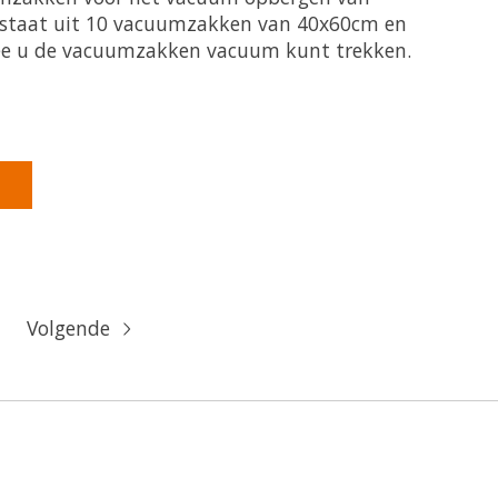
estaat uit 10 vacuumzakken van 40x60cm en
 u de vacuumzakken vacuum kunt trekken.
product is
0
van de 5
Volgende