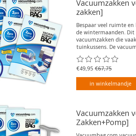
Vacuumzakken vo
zakken]
Bespaar veel ruimte en 
de wintermaanden. Dit
vacuumzakken die vaak
tuinkussens. De vacuum
De beoordeling van dit 
€49,95
€67,75
in winkelmandje
Vacuumzakken vo
Zakken+Pomp]
Vacuumbag.com vacuum