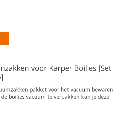
product is
0
van de 5
zakken voor Karper Boilies [Set
]
uumzakken pakket voor het vacuum bewaren
r de boilies vacuum te verpakken kun je deze
product is
0
van de 5