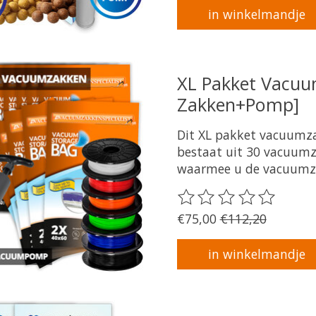
in winkelmandje
XL Pakket Vacuu
Zakken+Pomp]
Dit XL pakket vacuumz
bestaat uit 30 vacuum
waarmee u de vacuumz
De beoordeling van dit 
€75,00
€112,20
in winkelmandje