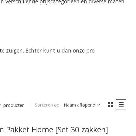
 verschillende prijscategorieën en diverse maten.
.
e zuigen. Echter kunt u dan onze pro
Sorteren op
Naam aflopend
1 producten
 Pakket Home [Set 30 zakken]