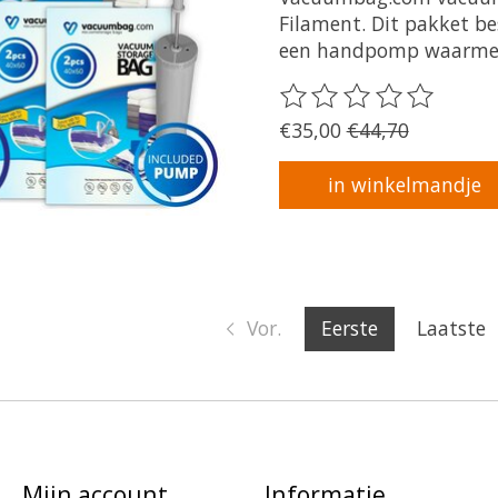
Filament. Dit pakket b
een handpomp waarmee
De beoordeling van dit 
€35,00
€44,70
in winkelmandje
Vor.
Eerste
Laatste
Mijn account
Informatie