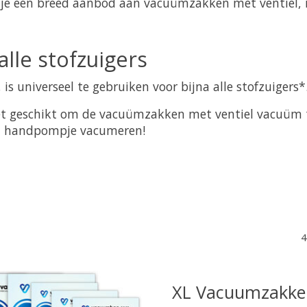
je een breed aanbod aan vacuümzakken met ventiel, in
alle stofzuigers
s universeel te gebruiken voor bijna alle stofzuigers*
et geschikt om de vacuümzakken met ventiel vacuüm t
n handpompje vacumeren!
4
XL Vacuumzakken