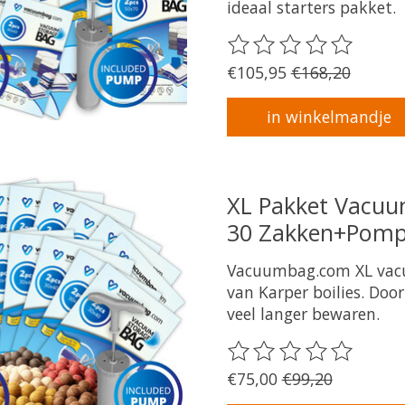
ideaal starters pakket.
De beoordeling van dit 
€105,95
€168,20
in winkelmandje
XL Pakket Vacuum
30 Zakken+Pomp
Vacuumbag.com XL vac
van Karper boilies. Doo
veel langer bewaren.
De beoordeling van dit 
€75,00
€99,20