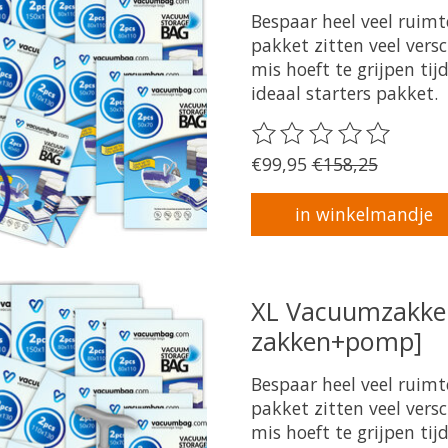
Bespaar heel veel ruim
pakket zitten veel ver
mis hoeft te grijpen tij
ideaal starters pakket.
De beoordeling van dit 
€99,95
€158,25
in winkelmandje
XL Vacuumzakke
zakken+pomp]
Bespaar heel veel ruim
pakket zitten veel ver
mis hoeft te grijpen tij