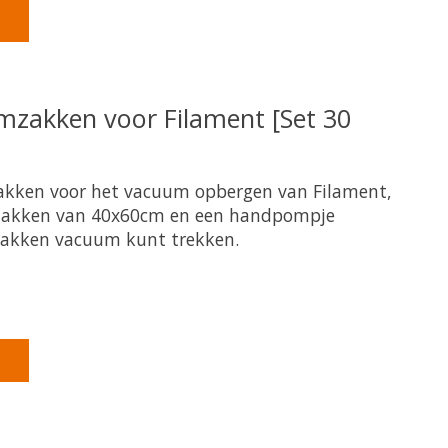
mzakken voor Filament [Set 30
akken voor het vacuum opbergen van Filament,
zakken van 40x60cm en een handpompje
akken vacuum kunt trekken.
product is
0
van de 5