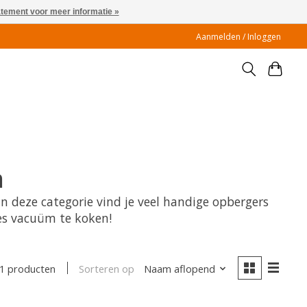
atement voor meer informatie »
Aanmelden / Inloggen
n
 deze categorie vind je veel handige opbergers
es vacuüm te koken!
Sorteren op
Naam aflopend
1 producten