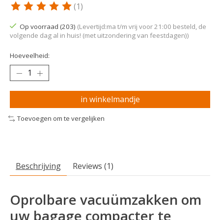
(1)
De beoordeling van dit product is
5
van de 5
Op voorraad (203)
(Levertijd:ma t/m vrij voor 21:00 besteld, de
volgende dag al in huis! (met uitzondering van feestdagen))
Hoeveelheid:
in winkelmandje
Toevoegen om te vergelijken
Beschrijving
Reviews (1)
Oprolbare vacuümzakken om
uw bagage compacter te