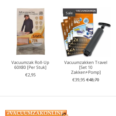
Items van productcarrousel
Sale
Vacuumzak Roll-Up
Vacuumzakken Travel
60X80 [Per Stuk]
[Set 10
Zakken+Pomp]
€2,95
€39,95
€48,70