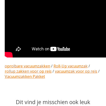
oprolbare vacuumzakken
/
Roll-Up vacuumzak
/
rollup zakken voor op reis
/
vacuumzak voor op reis
/
Vacuumzakken Pakket
Dit vind je misschien ook leuk