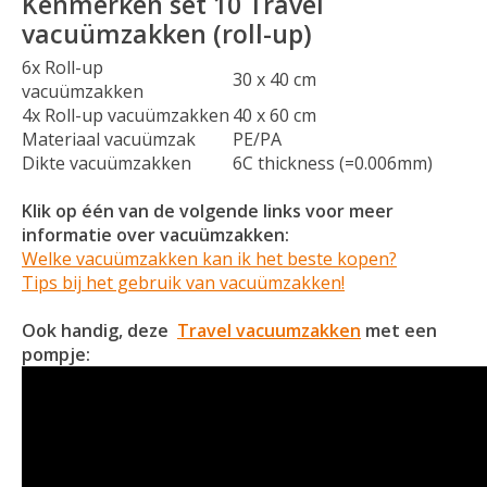
Kenmerken set 10 Travel
vacuümzakken (roll-up)
6x Roll-up
30 x 40 cm
vacuümzakken
4x Roll-up vacuümzakken
40 x 60 cm
Materiaal vacuümzak
PE/PA
Dikte vacuümzakken
6C thickness (=0.006mm)
Klik op één van de volgende links voor meer
informatie over vacuümzakken:
Welke vacuümzakken kan ik het beste kopen?
Tips bij het gebruik van vacuümzakken!
Ook handig, deze
Travel vacuumzakken
met een
pompje: