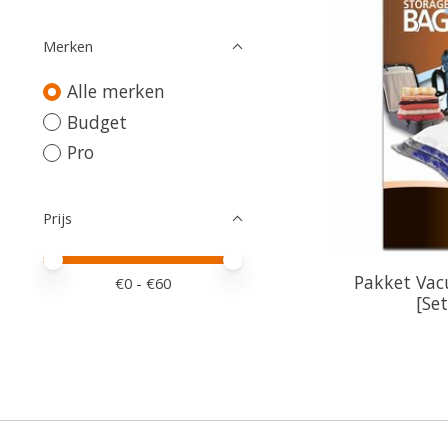
Merken
Alle merken
Budget
Pro
Prijs
Minimale prijswaarde
Price maximum value
Pakket Vac
€
0
- €
60
[Se