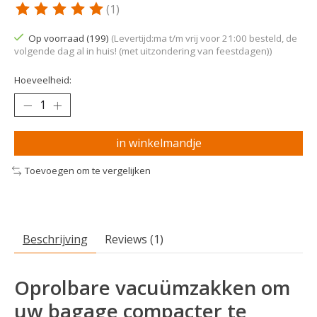
(1)
De beoordeling van dit product is
5
van de 5
Op voorraad (199)
(Levertijd:ma t/m vrij voor 21:00 besteld, de
volgende dag al in huis! (met uitzondering van feestdagen))
Hoeveelheid:
in winkelmandje
Toevoegen om te vergelijken
Beschrijving
Reviews (1)
Oprolbare vacuümzakken om
uw bagage compacter te