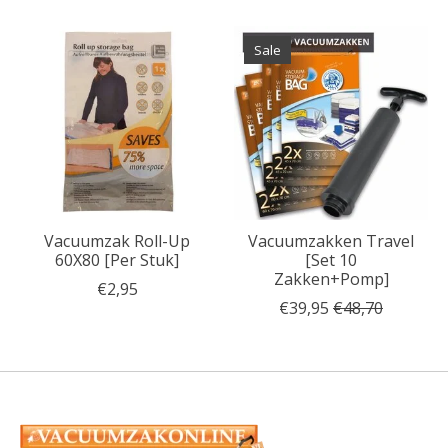
Items van productcarrousel
Sale
Vacuumzak Roll-Up
Vacuumzakken Travel
60X80 [Per Stuk]
[Set 10
Zakken+Pomp]
€2,95
€39,95
€48,70