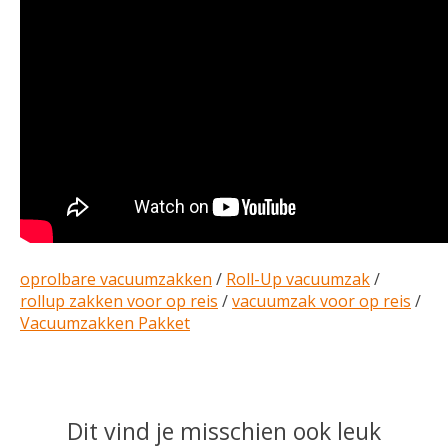
oprolbare vacuumzakken
/
Roll-Up vacuumzak
/
rollup zakken voor op reis
/
vacuumzak voor op reis
/
Vacuumzakken Pakket
Dit vind je misschien ook leuk