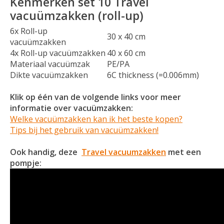
Kenmerken set 10 Travel
vacuümzakken (roll-up)
6x Roll-up
30 x 40 cm
vacuümzakken
4x Roll-up vacuümzakken
40 x 60 cm
Materiaal vacuümzak
PE/PA
Dikte vacuümzakken
6C thickness (=0.006mm)
Klik op één van de volgende links voor meer
informatie over vacuümzakken:
Welke vacuümzakken kan ik het beste kopen?
Tips bij het gebruik van vacuümzakken!
Ook handig, deze
Travel vacuumzakken
met een
pompje: