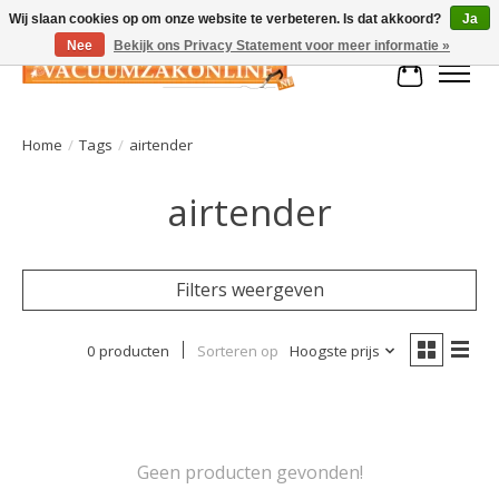
Wij slaan cookies op om onze website te verbeteren. Is dat akkoord?
Ja
Nee
Bekijk ons Privacy Statement voor meer informatie »
Winkelman
Home
/
Tags
/
airtender
airtender
Filters weergeven
0 producten
Sorteren op
Hoogste prijs
Geen producten gevonden!