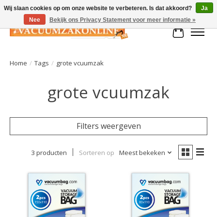
Wij slaan cookies op om onze website te verbeteren. Is dat akkoord?
Ja
Nee
Bekijk ons Privacy Statement voor meer informatie »
Winkelman
Home
/
Tags
/
grote vcuumzak
grote vcuumzak
Filters weergeven
3 producten
Sorteren op
Meest bekeken