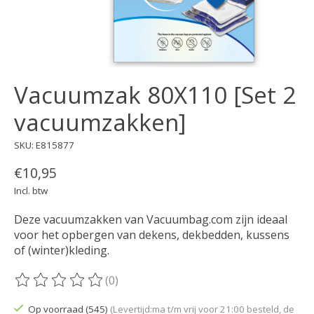
Vacuumzak 80X110 [Set 2
vacuumzakken]
SKU: E815877
€10,95
Incl. btw
Deze vacuumzakken van Vacuumbag.com zijn ideaal
voor het opbergen van dekens, dekbedden, kussens
of (winter)kleding.
(0)
De beoordeling van dit product is
0
van de 5
Op voorraad (545)
(Levertijd:ma t/m vrij voor 21:00 besteld, de