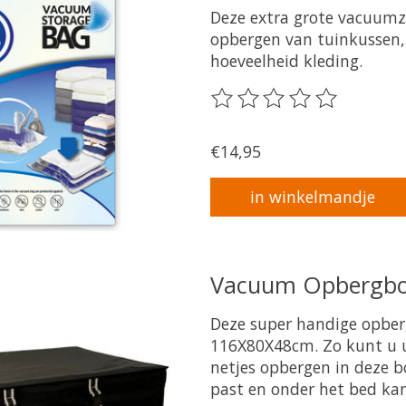
Deze extra grote vacuumz
opbergen van tuinkussen,
hoeveelheid kleding.
De beoordeling van dit pr
€14,95
in winkelmandje
Vacuum Opbergbox
Deze super handige opbe
116X80X48cm. Zo kunt u 
netjes opbergen in deze b
past en onder het bed ka