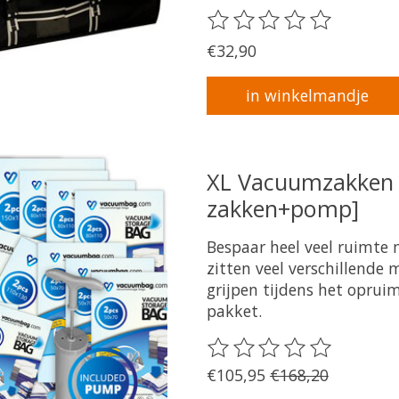
De beoordeling van dit pr
€32,90
in winkelmandje
XL Vacuumzakken 
zakken+pomp]
Bespaar heel veel ruimte
zitten veel verschillende
grijpen tijdens het opruim
pakket.
De beoordeling van dit pr
€105,95
€168,20