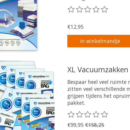
De beoordeling van dit pr
€12,95
in winkelmandje
XL Vacuumzakken 
Bespaar heel veel ruimte
zitten veel verschillende
grijpen tijdens het opruim
pakket.
De beoordeling van dit pr
€99,95
€158,25