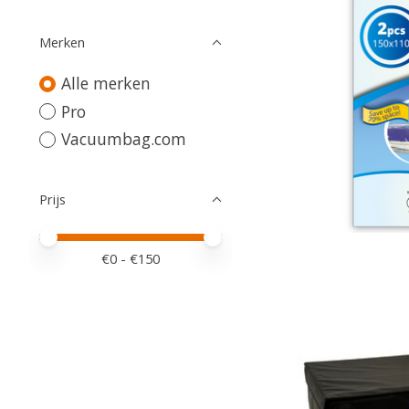
Merken
Alle merken
Pro
Vacuumbag.com
Prijs
Minimale prijswaarde
Price maximum value
€
0
- €
150