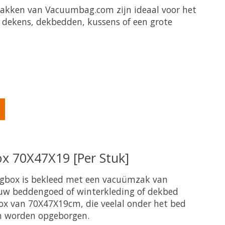
akken van Vacuumbag.com zijn ideaal voor het
 dekens, dekbedden, kussens of een grote
oduct is
0
van de 5
 70X47X19 [Per Stuk]
rgbox is bekleed met een vacuümzak van
uw beddengoed of winterkleding of dekbed
ox van 70X47X19cm, die veelal onder het bed
n worden opgeborgen.