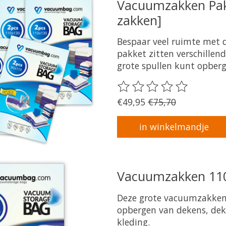
Vacuumzakken Pak
zakken]
Bespaar veel ruimte met 
pakket zitten verschillen
grote spullen kunt opberg
De beoordeling van dit pr
€49,95
€75,70
in winkelmandje
Vacuumzakken 110
Deze grote vacuumzakken
opbergen van dekens, dek
kleding.