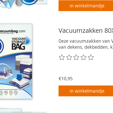
in winkelmandje
Vacuumzakken 80X
Deze vacuumzakken van V
van dekens, dekbedden, ku
De beoordeling van dit pr
€10,95
in winkelmandje