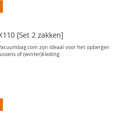
110 [Set 2 zakken]
acuumbag.com zijn ideaal voor het opbergen
ssens of (winter)kleding.
oduct is
0
van de 5