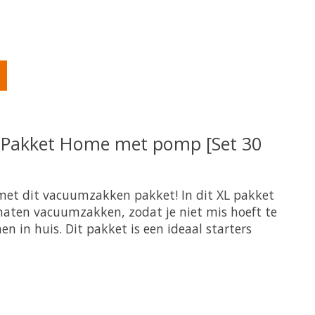
oduct is
0
van de 5
Pakket Home met pomp [Set 30
 met dit vacuumzakken pakket! In dit XL pakket
 maten vacuumzakken, zodat je niet mis hoeft te
en in huis. Dit pakket is een ideaal starters
oduct is
0
van de 5