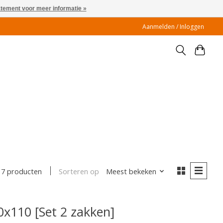
atement voor meer informatie »
Aanmelden / Inloggen
Sorteren op
Meest bekeken
7 producten
x110 [Set 2 zakken]