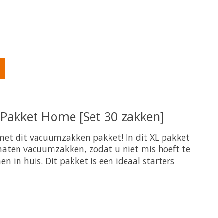
oduct is
0
van de 5
Pakket Home [Set 30 zakken]
 met dit vacuumzakken pakket! In dit XL pakket
 maten vacuumzakken, zodat u niet mis hoeft te
en in huis. Dit pakket is een ideaal starters
oduct is
0
van de 5