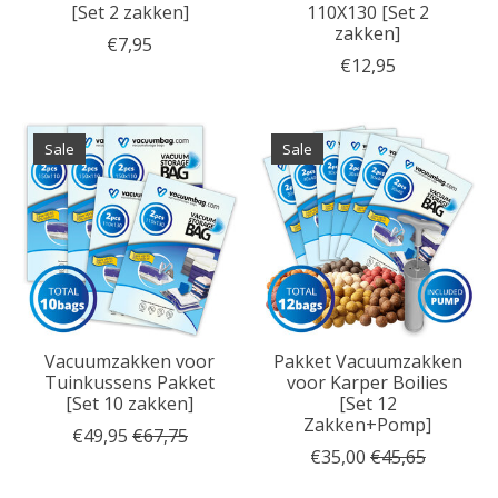
[Set 2 zakken]
110X130 [Set 2
zakken]
€7,95
€12,95
Sale
Sale
Vacuumzakken voor
Pakket Vacuumzakken
Tuinkussens Pakket
voor Karper Boilies
[Set 10 zakken]
[Set 12
Zakken+Pomp]
€49,95
€67,75
€35,00
€45,65