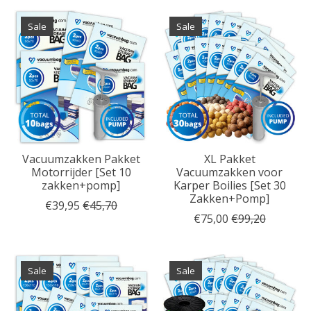
Sale
Sale
Vacuumzakken Pakket
XL Pakket
Motorrijder [Set 10
Vacuumzakken voor
zakken+pomp]
Karper Boilies [Set 30
Zakken+Pomp]
€39,95
€45,70
€75,00
€99,20
Sale
Sale