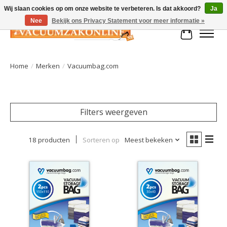
Wij slaan cookies op om onze website te verbeteren. Is dat akkoord?
Ja
Nee
Bekijk ons Privacy Statement voor meer informatie »
Winkelman
Home
/
Merken
/
Vacuumbag.com
Filters weergeven
18 producten
Sorteren op
Meest bekeken