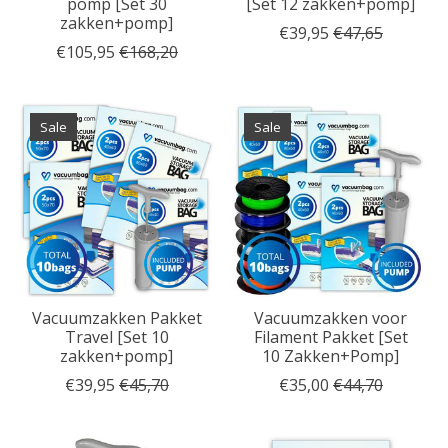
pomp [Set 30
[Set 12 zakken+pomp]
zakken+pomp]
€39,95
€47,65
€105,95
€168,20
Sale
Sale
Vacuumzakken Pakket
Vacuumzakken voor
Travel [Set 10
Filament Pakket [Set
zakken+pomp]
10 Zakken+Pomp]
€39,95
€45,70
€35,00
€44,70